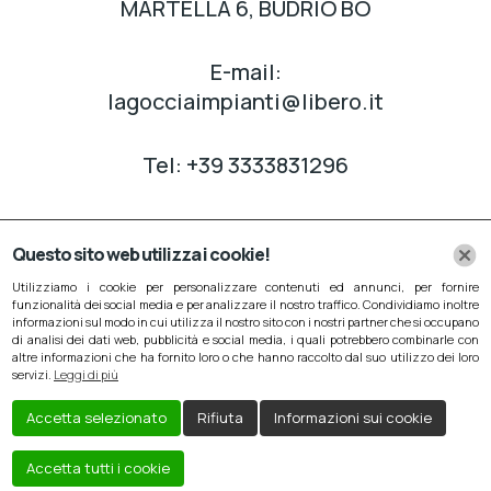
MARTELLA 6, BUDRIO BO
E-mail:
lagocciaimpianti@libero.it
Tel: +39 3333831296
Questo sito web utilizza i cookie!
Utilizziamo i cookie per personalizzare contenuti ed annunci, per fornire
funzionalità dei social media e per analizzare il nostro traffico. Condividiamo inoltre
Privacy policy
/
Cookie Policy
informazioni sul modo in cui utilizza il nostro sito con i nostri partner che si occupano
di analisi dei dati web, pubblicità e social media, i quali potrebbero combinarle con
altre informazioni che ha fornito loro o che hanno raccolto dal suo utilizzo dei loro
servizi.
Leggi di più
Accetta selezionato
Rifiuta
Informazioni sui cookie
Creato da
Local Web – Agenzia Web Marketing
Accetta tutti i cookie